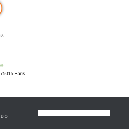
MS.
e
 75015 Paris
 D.O.