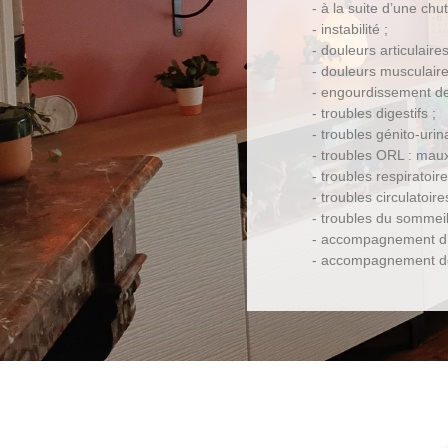
- à la suite d’une ch
- instabilité ;
- douleurs articulaires
- douleurs musculaire
- engourdissement d
- troubles digestifs ;
- troubles génito-urin
- troubles ORL : maux
- troubles respiratoi
- troubles circulatoir
- troubles du sommeil
- accompagnement d’u
- accompagnement des