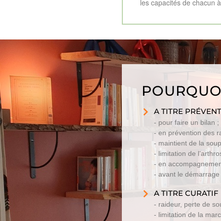
les capacités de chacun à 
POURQUOI
A TITRE PRÉVEN
- pour faire un bilan ;
- en prévention des r
- maintient de la soup
- limitation de l’art
- en accompagnement d
- avant le démarrage d
A TITRE CURATIF
- raideur, perte de so
- limitation de la marc