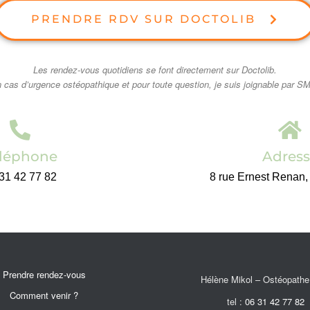
PRENDRE RDV SUR DOCTOLIB
Les rendez-vous quotidiens se font directement sur Doctolib.
 cas d’urgence ostéopathique et pour toute question, je suis joignable par S
léphone
Adress
31 42 77 82
8 rue Ernest Renan,
Prendre rendez-vous
Hélène Mikol – Ostéopathe
Comment venir ?
tel :
06 31 42 77 82