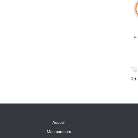
En
Té
06 
Accueil
Mon parcours